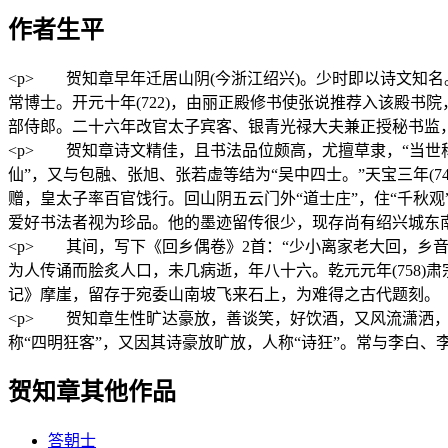
作者生平
<p> 贺知章早年迁居山阴(今浙江绍兴)。少时即以诗文知名
常博士。开元十年(722)，由丽正殿修书使张说推荐入该殿
部侍郎。二十六年改官太子宾客、银青光禄大夫兼正授秘书监，因而
<p> 贺知章诗文精佳，且书法品位颇高，尤擅草隶，“当世
仙”，又与包融、张旭、张若虚等结为“吴中四士。”天宝三年(
赠，皇太子率百官饯行。回山阴五云门外“道士庄”，住“千秋观
爱好书法者视为珍品。他的墨迹留传很少，现存尚有绍兴城东南
<p> 其间，写下《回乡偶卷》2首：“少小离家老大回，乡
为人传诵而脍炙人口，未几病逝，年八十六。乾元元年(758
记》摩崖，留存于宛委山南坡飞来石上，为难得之古代题刻。《
<p> 贺知章生性旷达豪放，善谈笑，好饮酒，又风流潇洒，
称“四明狂客”，又因其诗豪放旷放，人称“诗狂”。常与李白、李
贺知章其他作品
答朝士