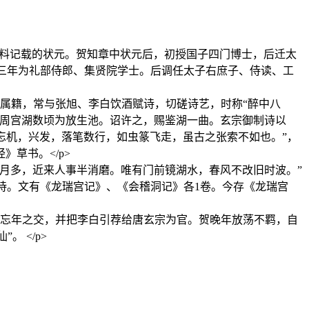
有资料记载的状元。贺知章中状元后，初授国子四门博士，后迁太
十三年为礼部侍郎、集贤院学士。后调任太子右庶子、侍读、工
辄属籍，常与张旭、李白饮酒赋诗，切磋诗艺，时称“醉中八
，求周宫湖数顷为放生池。诏许之，赐鉴湖一曲。玄宗御制诗以
忽忘机，兴发，落笔数行，如虫篆飞走，虽古之张索不如也。”，
草书。</p>
岁月多，近来人事半消磨。唯有门前镜湖水，春风不改旧时波。”
制诗。文有《龙瑞宫记》、《会稽洞记》各1卷。今存《龙瑞宫
为忘年之交，并把李白引荐给唐玄宗为官。贺晚年放荡不羁，自
 </p>