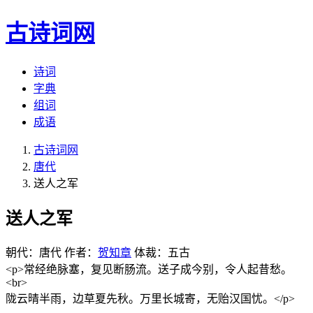
古诗词网
诗词
字典
组词
成语
古诗词网
唐代
送人之军
送人之军
朝代：唐代
作者：
贺知章
体裁：五古
<p>常经绝脉塞，复见断肠流。送子成今别，令人起昔愁。
<br>
陇云晴半雨，边草夏先秋。万里长城寄，无贻汉国忧。</p>