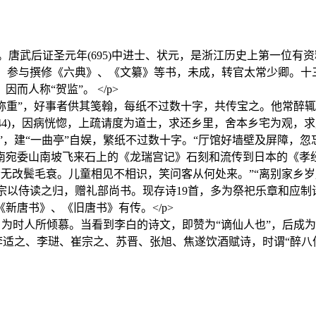
。唐武后证圣元年(695)中进士、状元，是浙江历史上第一位
书院，参与撰修《六典》、《文纂》等书，未成，转官太常少卿。
人称“贺监”。 </p>
称重”，好事者供其笺翰，每纸不过数十字，共传宝之。他常醉
744)，因病恍惚，上疏请度为道士，求还乡里，舍本乡宅为观
”，建“一曲亭”自娱，繁纸不过数十字。“厅馆好墙壁及屏障，
宛委山南坡飞来石上的《龙瑞宫记》石刻和流传到日本的《孝经》
音无改鬓毛衰。儿童相见不相识，笑问客从何处来。”“离别家乡
)肃宗以侍读之归，赠礼部尚书。现存诗19首，多为祭祀乐章和应
新唐书》、《旧唐书》有传。</p>
为时人所倾慕。当看到李白的诗文，即赞为“谪仙人也”，后成
适之、李琎、崔宗之、苏晋、张旭、焦遂饮酒赋诗，时谓“醉八仙”。