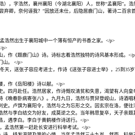
说名浩），字浩然，襄州襄阳（今湖北襄阳）人，世称“孟襄阳”
未尝弃卿，奈何诬我？”因放还未仕，后隐居鹿门山，著诗二百余
689年），孟浩然出生于襄阳城中一个薄有恒产的书香之家。</p>
p>
门山，作《题鹿门山》诗。诗标志着浩然独特的诗风基本形成。</p
。 </p>
元年（712年），冬天，送张子容应考进士，作诗《送张子容进士举》，
，作《岳阳楼》诗以献。</p>
史。四月赴任。浩然居家，作诗慨叹清贫和失意，渴望有人向皇帝引
诗《晚春卧病寄张八》。九月九日，浩然与贾舁登岘山，诗酒唱和。
州刺史。卢馔为襄阳令，浩然与之为忘形之交。因玄宗在洛，便往洛
浩然与李白结交为好友，成莫逆之交。当年韩思复卒，天子亲题其
昌，遇李白。李白于黄鹤楼作诗送行。</p>
727年），孟浩然第一赶赴长安进行科举考试。</p>
春》诗，抒发渴望及第的心情，当年孟浩然三十九岁，然而，科