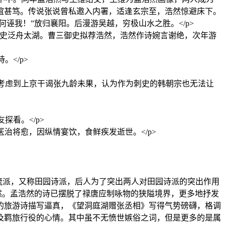
谊甚笃。传说张说曾私邀入内署，适逢玄宗至，浩然惊避床下。
诬我！”放归襄阳。后漫游吴越，穷极山水之胜。</p>
，与曹三御史泛舟太湖。曹三御史拟荐浩然，浩然作诗婉言谢绝，次年游
</p>
因考虑到上京干谒张九龄未果，认为作为刺史的韩朝宗也无法让
看。</p>
医治将愈，因纵情宴饮，食鲜疾发逝世。</p>
表的诗歌流派，又称田园诗派，后人为了突出两人对田园诗派的突出作用
然。孟浩然的诗已摆脱了禄唐应制咏物的狭隘境界，更多地抒发
的旅游诗描写逼真，《望洞庭湖赠张丞相》写得气势磅礴，格调
及羁旅行役的心情。其中虽不无愤世嫉俗之词，但是更多的是属