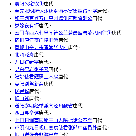
襄阳公宅饮①
唐代 ·
奉先张明府休沐还乡海亭宴集探得阶字
唐代 ·
和于判官登万山亭因赠洪府都督韩公
唐代 ·
岁除夜有怀
唐代 ·
云门寺西六七里闻符公兰若最幽与薛八同往①
唐代 ·
宿桐庐江寄广陵旧游
唐代 ·
登岘山亭，寄晋陵张少府
唐代 ·
北涧泛舟
唐代 ·
九日得新字
唐代 ·
寻白鹤岩张子容
唐代 ·
陪姚使君题惠上人房
唐代 ·
宴张别驾新斋
唐代 ·
送崔遏
唐代 ·
岘山饯
唐代 ·
送张参明经举兼向泾州觐省
唐代 ·
西山寻辛谔
唐代 ·
上巳日涧南园期王山人陈七诸公不至
唐代 ·
卢明府九日岘山宴袁使君张郎中崔员外
唐代 ·
岘山送张去非游巴东
唐代 ·