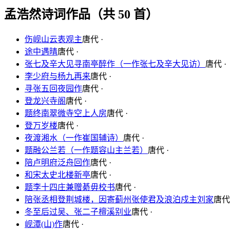
孟浩然诗词作品（共 50 首）
伤岘山云表观主
唐代 ·
途中遇晴
唐代 ·
张七及辛大见寻南亭醉作（一作张七及辛大见访）
唐代 ·
李少府与杨九再来
唐代 ·
寻张五回夜园作
唐代 ·
登龙兴寺阁
唐代 ·
题终南翠微寺空上人房
唐代 ·
登万岁楼
唐代 ·
夜渡湘水（一作崔国辅诗）
唐代 ·
题融公兰若（一作题容山主兰若）
唐代 ·
陪卢明府泛舟回作
唐代 ·
和宋太史北楼新亭
唐代 ·
题李十四庄兼赠綦毋校书
唐代 ·
陪张丞相登荆城楼，因寄蓟州张使君及浪泊戍主刘家
唐代 
冬至后过吴、张二子檀溪别业
唐代 ·
岘潭(山)作
唐代 ·