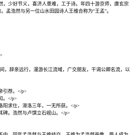
。浩然，少好节义，喜济人患难，工于诗。年四十游京师，唐玄宗
首。孟浩然与另一位山水田园诗人王维合称为“王孟”。
>
25到35岁间，辞亲远行，漫游长江流域，广交朋友，干谒公卿名流，以
荐。</p>
</p>
阳求仕，滞洛三年，一无所获。</p>
碑。浩然与卢馔立石岘山。</p>
举不中。同年孟浩然与王维结交，王维为孟浩然画像，两人成为