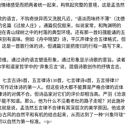
的情绪感受而把两者统一起来，构筑起完整的意境，这是孟浩然
浩然诗歌的语言，不钩奇抉异而又洗脱凡近，“语淡而味终不薄”（沈德
的名篇《过故人庄》。通篇侃侃叙来，似说家常，和陶渊明的
抱在青山绿树之中的村落的典型环境。还有那一首妇孺能诵的五
来别有滋味。例如《舟中晓望》诗，平仄声律全合五律格式，但
，这是一首歌行体的诗，但通篇只是把夜归的行程一路写下来，
要用形象思维，通过诗的语言塑造形象，通过形象显示诗歌的意旨。读者
佛学和道家哲学中的“弃象忘言”说，提倡诗歌创作的抒情言志、
七言古诗6首，五言律诗130首，七言律诗4首，五言排律37
量写作近体诗的第一人。但这些诗大都不能算是严格合律的近体
律诗的对偶不合。但诗品家对它们的评价却相当高。严羽《沧浪
不能不知道。那么，他为什么不沿着老杜的路子走呢？对此施补
这就是说，孟浩然五言律不合律有其深层次的美学原因。他追求
古风的自然平和有机的结合起来，从而达到了一种“兴象玲珑”
自然为第一标准。</p>