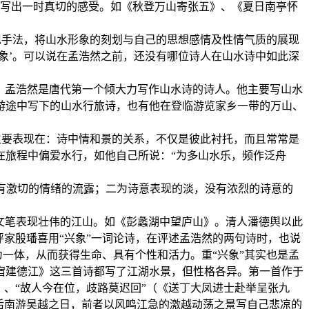
，写出一时真切的感受。如《秋登万山寄张五》、《夏日南亭怀
现手法，将山水形象的刻划与自己的思想感情及性情气质的展现
象’。可以说在孟浩然之前，还没有哪位诗人在山水诗中如此深
古诗见长。孟浩然是唐代第一个倾大力写作山水诗的诗人。他主要写山水
游途中写下的山水行旅诗，也有他在登临游览家乡一带的万山、
主要表现在：诗中情和景的关系，不仅是彼此衬托，而且常常是
在旅程中偏爱水行，如他自己所说：“为多山水乐，频作泛舟
有激切的情绪的流露；二为诗意表现的淡，没有浓烈的诗意的
以宏丽的文笔表现壮伟的江山。如《彭蠡湖中望庐山》。清人潘德舆以此
家殷璠喜用“兴象”一词论诗，在评述孟浩然的两句诗时，也说
为一体，从而获得生命、具有个性和活力。重“兴象”其实也是孟
宿建德江》这三首诗都写了江湖水景，但性格各异。第一首作于
、“故人今在位，歧路莫迟回”（《送丁大凤进士赴举呈张九
后南游吴越之日，前者以风鸣江急的激越动荡之景写自己悲凉的