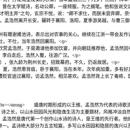
，曾在太学赋诗，名动公卿，一座倾服，为之搁笔。他和张说交
明主弃”之句，玄宗不悦，说：“卿不求仕，而朕未尝弃卿，奈何
十七年（729年），孟浩然离开长安，辗转于襄阳、洛阳，夏季游吴越
越州有赠谢甫池诗，表示出对农事的关心。继续在江浙一带会友作诗。
，不仕，当年浩然回襄阳。</p>
分欣赏孟浩然，于是邀请他参加饮宴，并向朝廷推荐他，孟浩然
李白走后，浩然入蜀，往游广汉。</p>
年（737年），张九龄为荆州长史，招致幕府。不久，仍返故居。</p>
，夏，浩然患背疽，卧于襄阳，当在本年。次年病加重，多有好友探
昌龄遭贬官途过襄阳，访孟浩然，相见甚欢。孟浩然背上长了毒疮，
先行者<br></strong> 盛唐时期形成的以王维、孟浩然为代
朓）诗之长，以山水田园风光和隐逸生活为主要题材，风格冲淡自
。孟浩然是唐代第一个创作山水诗的诗人，是王维的先行者。他
单一。孟诗绝大部分为五言短篇，多写山水田园和隐居的逸兴以