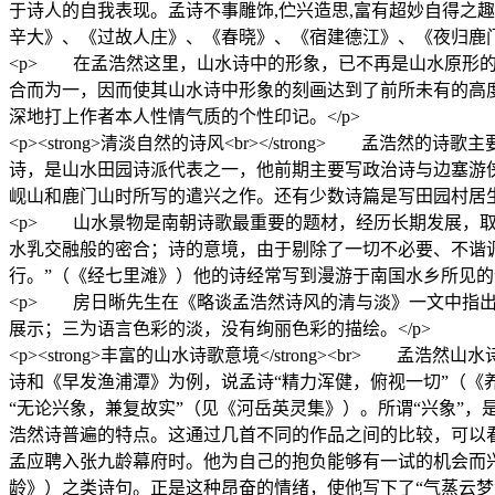
于诗人的自我表现。孟诗不事雕饰,伫兴造思,富有超妙自得之
辛大》、《过故人庄》、《春晓》、《宿建德江》、《夜归鹿门
<p> 在孟浩然这里，山水诗中的形象，已不再是山水原形
合而为一，因而使其山水诗中形象的刻画达到了前所未有的高
深地打上作者本人性情气质的个性印记。</p>
<p><strong>清淡自然的诗风<br></strong>
诗，是山水田园诗派代表之一，他前期主要写政治诗与边塞游
岘山和鹿门山时所写的遣兴之作。还有少数诗篇是写田园村居生
<p> 山水景物是南朝诗歌最重要的题材，经历长期发展，
水乳交融般的密合；诗的意境，由于剔除了一切不必要、不谐
行。”（《经七里滩》）他的诗经常写到漫游于南国水乡所见的
<p> 房日晰先生在《略谈孟浩然诗风的清与淡》一文中指
展示；三为语言色彩的淡，没有绚丽色彩的描绘。</p>
<p><strong>丰富的山水诗歌意境</strong><b
诗和《早发渔浦潭》为例，说孟诗“精力浑健，俯视一切”（《
“无论兴象，兼复故实”（见《河岳英灵集》）。所谓“兴象”
浩然诗普遍的特点。这通过几首不同的作品之间的比较，可以
孟应聘入张九龄幕府时。他为自己的抱负能够有一试的机会而兴
龄》）之类诗句。正是这种昂奋的情绪，使他写下了“气蒸云