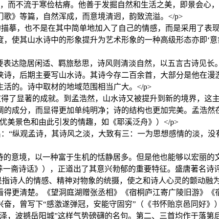
趣，而不流于寒俭枯瘠。他善于发掘自然和生活之美，即景会心
歌》等篇，自然浑成，而意境清迥，韵致流溢。</p>
的描摹，也不是在其中简单地加入了自己的情感，而是采用了表
度，使其山水诗中的形象提升为艺术形象的一种高级形态亦即‘意
 孟浩然的诗歌主要表达隐居闲适、羁旅愁思，诗风则清淡自然，以五言
侠诗，后期主要写山水诗。其诗今存二百余首，大部分是他在漫
活的。诗中取材的地域范围相当广大。</p>
取得了显著的成就。到孟浩然，山水诗又被提升到新的境界，这
调的成分，而显得更加单纯明净；诗的结构也更加完美。孟浩然
优美景色和由此引发的情趣，如《耶溪泛舟》）</p>
出：“纵观孟诗，其诗风之淡，大致有三：一为思想感情的淡，没
r> 孟浩然山水诗的意境，以一种富于生机的恬静居多。但是他也能够
养一斋诗话》），正道出了其意兴勃郁的重要特征。盛唐著名诗评
，是指诗人的情感、精神对物象的统摄，使之和诗人心灵的颤动融
看得更清楚。《望洞庭湖赠张丞相》《宿桐庐江寄广陵旧游》《
奋，曾写下“感激遂弹冠，安能守固穷”（《书怀贻京邑同好》）
梦泽，波撼岳阳城”这样气势磅礴的名句。第二、三首均作于落第