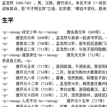
孟浩然（689-740），男，汉族，唐代诗人。本名不详（一
诏咏其诗，至“不才明主弃”之语，玄宗谓：“卿自不求仕，朕
生平
<p><strong>诗文少年<br></strong> 唐永昌元年（
<p> 唐圣历元年（698年），孟浩然与弟弟一起读书学剑。</
<p> 唐景龙二年（708年），孟浩然20岁，是年前后游鹿
<p> 唐景云二年（711年），孟浩然23岁，与张子容同隐鹿门山
<p><strong>漫游求仕<br></strong> 唐先天
求进身之机。</p>
<p> 唐开元五年（717年），游洞庭湖。干谒张说。登岳阳楼
<p> 唐开元六年（718年），二月，张说为荆州大都督府长
<p> 唐开元八年（720年），暮春，浩然抱病，有赠张子容
<p> 唐开元十二年（724年），孟浩然36岁，韩思复任襄
<p> 唐开元十三年（725年），李白出蜀，游洞庭襄汉，孟
<p> 唐开元十四年（726年），三月，浩然游扬州，途经武
<p><strong>入京不仕<br></strong> 唐开元十五年（
<p> 唐开元十六年（728年），初春，在长安作《长安平