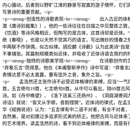
内心骚动，后者则以野旷江清的静景写寂寞的游子情怀，它们的
写景诗的重要贡献。</p>
<p><strong>创造性的诗歌表现<br></strong
潜《唐诗别裁集》）。他的一些诗往往在白描之中见整炼之致
《饮酒》等诗风格相近，但陶写的是古体，这首诗却是近体。
绝《春晓》，也是以天然不觉其巧的语言，写出微妙的惜春之
中两联不作骈偶，似古似律。胡应麟《诗薮》认为此类诗“自
不事铺张。其篇制规模类似近体，并吸收了近体诗语言简约的特
<p><strong>独特的诗歌美学观<br></strong
“弃象忘言”而得意。他在《本阇黎新亭作》诗中写道：“弃象
表情达意不必太直露，要有弦外之音，象外之旨。</p>
<p> 孟浩然还主张作诗不必受近体格律的束缚，应当“一气挥洒
首，五言绝句19首，七言绝句8首。从中可以看出，除69首
诗。如《舟中晚望》、《洛下送奚三还扬州》、《洞庭湖寄阎
诗话》就说：“皆文从字顺，音韵铿锵”。近体诗的律式，在
华《岘佣说诗》认为：“五言律有中二语不对者，有全不对者
自然美，是对初唐过多追求形式美的矫正。他把古风与近体来
的艺术境界。读孟浩然的诗，看不到近体格律的束缚，而是有行