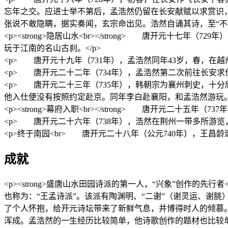
忘年之交。应进士举不第后，孟浩然仍留在长安献赋以求赏识
张说不敢隐瞒，据实奏闻，玄宗命出见。浩然自诵其诗，至“不才
<p><strong>隐居山水<br></strong> 唐开元
玩于江南的名山古刹。</p>
<p> 唐开元十九年（731年），孟浩然同年43岁，春，在
<p> 唐开元二十二年（734年），孟浩然第二次前往长安求仕
<p> 唐开元二十三年（735年），韩朝宗为襄州刺史，十
他入仕便没有按照约定赴京。同年李白赴襄阳，和孟浩然游玩。
<p><strong>幕府入职<br></strong> 唐开元二十五
<p> 唐开元二十六年（738年），浩然在荆州一带多所游览
<p>终于南园<br> 唐开元二十八年（公元740年），王
成就
<p><strong>盛唐山水田园诗派的第一人，“兴象”创作的
也称为：“王孟诗派”。该派有陶渊明、“二谢”（谢灵运、谢
了个人怀抱，给开元诗坛带来了新鲜气息，并博得时人的倾慕
浑成。孟浩然的一生经历比较简单，他诗歌创作的题材也比较