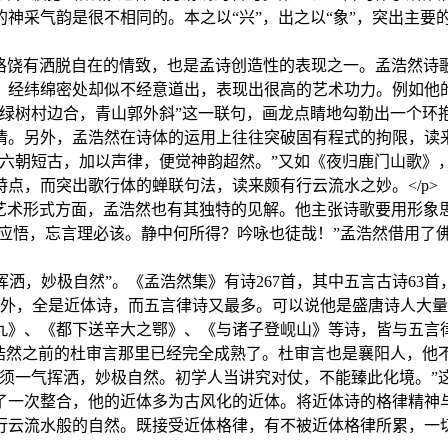
神采气韵是很不相同的。本之以“兴”，出之以“象”，突出主要
> 出入古近的体格饶有洒脱自在的情致，也是孟诗创造性的表现之一。孟
，经纬绵密处却似不经意道出，表现出很高的艺术功力。例如他
“绿树村边合，青山郭外斜”这一联句，画龙点睛地勾勒出一个环
情。另外，孟浩然在诗体的运用上往往突破固有程式的拘限，读
是六朝短古，加以声律，便觉神韵超然。”又如《夜归鹿门山歌》
点，而突出歌行体的蝉联句法，读来颇有行云流水之妙。</p>
> 在诗歌创作的艺术形式方面，孟浩然也有其独特的见解。他主张诗歌
玄应悟，忘言理必该。静中何所得？吟咏也徒哉！”孟浩然借用了
，妙极自然”。《孟浩然集》有诗267首，其中五言古诗63首，
古风外，全是近体诗，而五言律诗又最多。可以说他是盛唐诗人大
九》、《都下送辛大之鄂》、《与诸子登岘山》等诗，皆与五言
孟浩然之前的杜审言那里已经完全成熟了。杜审言也是襄阳人，他
，须一气挥洒，妙极自然。初学人当讲究对仗，不能臻此化境。”
了一次整合，他的近体多为古风化的近体。将近体诗的格律精神与
云流水般的自然。既接受近体格律，有不被近体格律所累，一切以