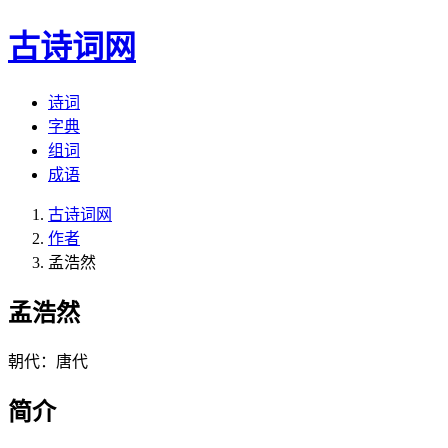
古诗词网
诗词
字典
组词
成语
古诗词网
作者
孟浩然
孟浩然
朝代：唐代
简介