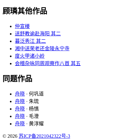
顾璘其他作品
仲宣楼
送舒教谕赴海阳 其二
暮泛秀江 其二
湘中送荣老还金陵永宁寺
度火甲诸小岭
会稽杂咏同周观察作八首 其五
同题作品
舟晓
· 何巩道
舟晓
· 朱琉
舟晓
· 杨慎
舟晓
· 毛澄
舟晓
· 黄淳耀
© 2026
苏ICP备2021042322号-3