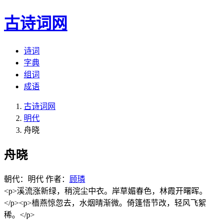
古诗词网
诗词
字典
组词
成语
古诗词网
明代
舟晓
舟晓
朝代：明代
作者：
顾璘
<p>溪流涨新绿，稍浣尘中衣。岸草媚春色，林霞开曙晖。
</p><p>樯燕惊忽去，水烟晴渐微。倚篷悟节改，轻风飞絮
稀。</p>