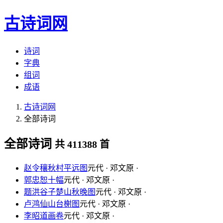
古诗词网
诗词
字典
组词
成语
古诗词网
全部诗词
全部诗词
共 411388 首
赵令穰秋村平远图
元代 · 邓文原 ·
郭忠恕十幅
元代 · 邓文原 ·
题洪谷子楚山秋晚图
元代 · 邓文原 ·
卢鸿仙山台榭图
元代 · 邓文原 ·
李昭道画卷
元代 · 邓文原 ·