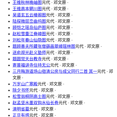
王维秋林晚岫图
元代 · 邓文原 ·
王维高本辋川图
元代 · 邓文原 ·
吴道玄五云楼阁图
元代 · 邓文原 ·
陆探微层峦曲坞图
元代 · 邓文原 ·
顾恺之瑶岛仙庐图
元代 · 邓文原 ·
赵松雪重江叠嶂图
元代 · 邓文原 ·
刘松年春山仙隐图
元代 · 邓文原 ·
题顾善夫所藏张僧繇画翠嶂瑶林图
元代 · 邓文原 ·
送俞观光赴义塾师
元代 · 邓文原 ·
题圆觉天台教寺
元代 · 邓文原 ·
寄普福讲寺住持无公
元代 · 邓文原 ·
三月晦游道场山宿清公房与成父同行二首 其一
元代 · 邓
文原 ·
万岁山广寒殿
元代 · 邓文原 ·
除夕书怀
元代 · 邓文原 ·
松雪翁桐阴高士图
元代 · 邓文原 ·
赵孟坚水墨双钩水仙长卷
元代 · 邓文原 ·
清明省墓
元代 · 邓文原 ·
正旦有感
元代 · 邓文原 ·